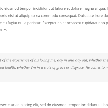
d do eiusmod tempor incididunt ut labore et dolore magna aliqua
boris nisi ut aliquip ex ea commodo consequat. Duis aute irure do
e eu fugiat nulla pariatur. Excepteur sint occaecat cupidatat non p
orum.
t of the experience of his loving me, day in and day out, whether the 
ood health, whether I’m in a state of grace or disgrace. He comes to m
sectetur adipiscing elit, sed do eiusmod tempor incididunt ut la