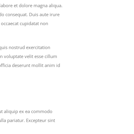
 labore et dolore magna aliqua.
do consequat. Duis aute irure
nt occaecat cupidatat non
uis nostrud exercitation
n voluptate velit esse cillum
officia deserunt mollit anim id
 ut aliquip ex ea commodo
lla pariatur. Excepteur sint