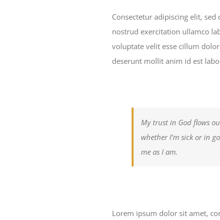
Consectetur adipiscing elit, se
nostrud exercitation ullamco la
voluptate velit esse cillum dolor
deserunt mollit anim id est lab
My trust in God flows ou
whether I’m sick or in g
me as I am.
Lorem ipsum dolor sit amet, con