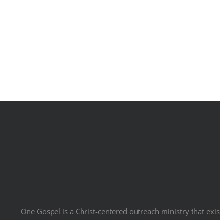
One Gospel is a Christ-centered outreach ministry that exist