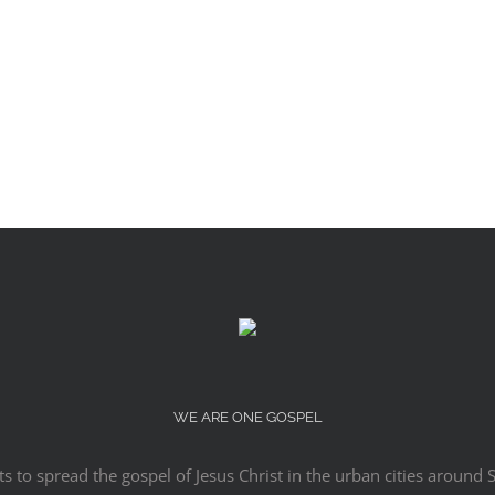
WE ARE ONE GOSPEL
s to spread the gospel of Jesus Christ in the urban cities around 