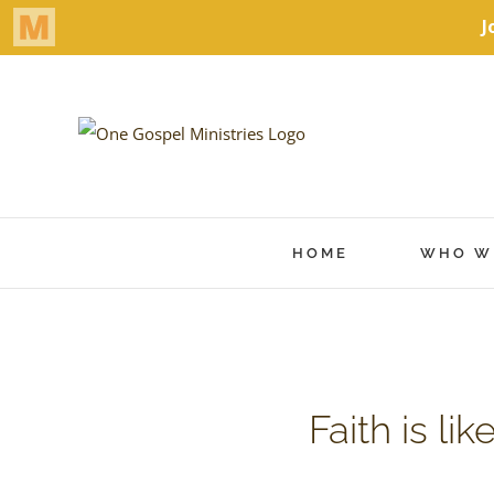
HOME
WHO W
View
Faith is l
Larger
Image