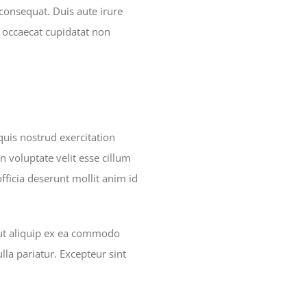
consequat. Duis aute irure
nt occaecat cupidatat non
uis nostrud exercitation
n voluptate velit esse cillum
officia deserunt mollit anim id
 ut aliquip ex ea commodo
lla pariatur. Excepteur sint