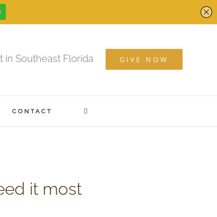
t in Southeast Florida
GIVE NOW
CONTACT
eed it most